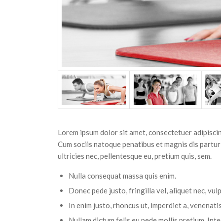
Lorem ipsum dolor sit amet, consectetuer adipisci
Cum sociis natoque penatibus et magnis dis partur
ultricies nec, pellentesque eu, pretium quis, sem.
Nulla consequat massa quis enim.
Donec pede justo, fringilla vel, aliquet nec, vul
In enim justo, rhoncus ut, imperdiet a, venenatis
Nullam dictum felis eu pede mollis pretium. Int