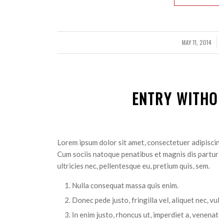
MAY 11, 2014
/
ENTRY WITHO
Lorem ipsum dolor sit amet, consectetuer adipisci
Cum sociis natoque penatibus et magnis dis partur
ultricies nec, pellentesque eu, pretium quis, sem.
Nulla consequat massa quis enim.
Donec pede justo, fringilla vel, aliquet nec, vu
In enim justo, rhoncus ut, imperdiet a, venenati