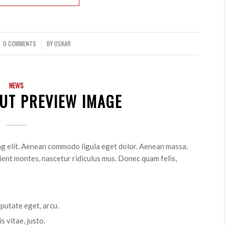
0 COMMENTS
BY
OSKAR
/
NEWS
UT PREVIEW IMAGE
ng elit. Aenean commodo ligula eget dolor. Aenean massa.
ient montes, nascetur ridiculus mus. Donec quam felis,
lputate eget, arcu.
s vitae, justo.