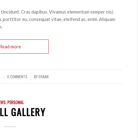
r tincidunt. Cras dapibus. Vivamus elementum semper nisi.
, porttitor eu, consequat vitae, eleifend ac, enim. Aliquam
s.
Read more
4
0 COMMENTS
BY
OSKAR
/
EWS
,
PERSONAL
LL GALLERY